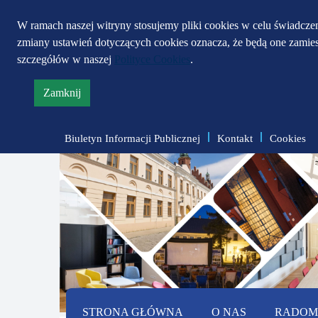
W ramach naszej witryny stosujemy pliki cookies w celu świadcz
zmiany ustawień dotyczących cookies oznacza, że będą one zami
szczegółów w naszej
Polityce Cookies
.
Zamknij
informację
o
Biuletyn Informacji Publicznej
Kontakt
Cookies
polityce
prywatności
STRONA GŁÓWNA
O NAS
RADOMS