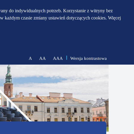
any do indywidualnych potrzeb. Korzystanie z witryny bez
w każdym czasie zmiany ustawień dotyczących cookies. Więcej
Wersja kontrastowa
A
AA
AAA
zmniejsz
zresetuj
zwiększ
czcionkę
czcionkę