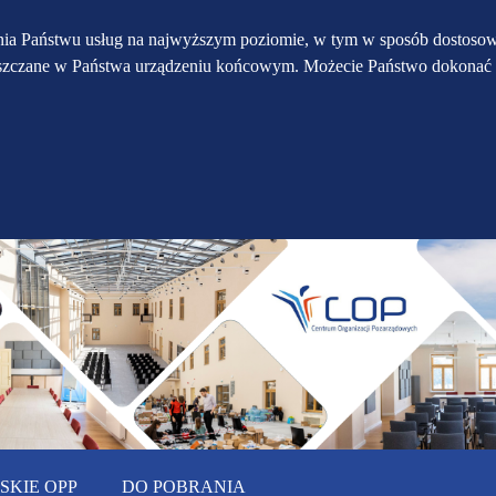
Przejdź do głównego
Przejdź do treści
Przejdź do mapy
enia Państwu usług na najwyższym poziomie, w tym w sposób dostosow
eszczane w Państwa urządzeniu końcowym. Możecie Państwo dokonać 
serwisu
menu
KIE OPP
DO POBRANIA