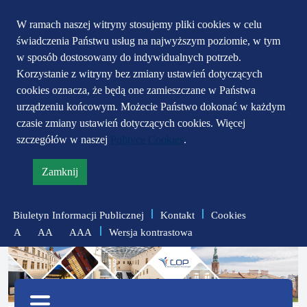
Przejdź do głównego
Przejdź do treści
Przejdź do mapy
W ramach naszej witryny stosujemy pliki cookies w celu
świadczenia Państwu usług na najwyższym poziomie, w tym
serwisu
menu
w sposób dostosowany do indywidualnych potrzeb.
Korzystanie z witryny bez zmiany ustawień dotyczących
cookies oznacza, że będą one zamieszczane w Państwa
urządzeniu końcowym. Możecie Państwo dokonać w każdym
czasie zmiany ustawień dotyczących cookies. Więcej
szczegółów w naszej
Polityce Cookies
.
Zamknij
informację
o
Biuletyn Informacji Publicznej
Kontakt
Cookies
polityce
Wersja kontrastowa
A
AA
AAA
prywatności
zmniejsz
zresetuj
zwiększ
czcionkę
czcionkę
Menu