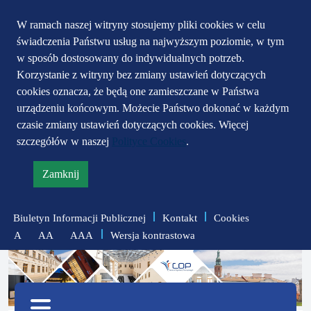
Przejdź do głównego
Przejdź do treści
Przejdź do mapy
W ramach naszej witryny stosujemy pliki cookies w celu
świadczenia Państwu usług na najwyższym poziomie, w tym
serwisu
menu
w sposób dostosowany do indywidualnych potrzeb.
Korzystanie z witryny bez zmiany ustawień dotyczących
cookies oznacza, że będą one zamieszczane w Państwa
urządzeniu końcowym. Możecie Państwo dokonać w każdym
czasie zmiany ustawień dotyczących cookies. Więcej
szczegółów w naszej
Polityce Cookies
.
Zamknij
informację
o
Biuletyn Informacji Publicznej
Kontakt
Cookies
polityce
Wersja kontrastowa
A
AA
AAA
prywatności
zmniejsz
zresetuj
zwiększ
czcionkę
czcionkę
Menu