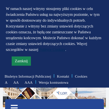
Przejdź do głównego
Przejdź do treści
Przejdź do mapy
W ramach naszej witryny stosujemy pliki cookies w celu
świadczenia Państwu usług na najwyższym poziomie, w tym
serwisu
menu
w sposób dostosowany do indywidualnych potrzeb.
Korzystanie z witryny bez zmiany ustawień dotyczących
cookies oznacza, że będą one zamieszczane w Państwa
urządzeniu końcowym. Możecie Państwo dokonać w każdym
czasie zmiany ustawień dotyczących cookies. Więcej
szczegółów w naszej
Polityce Cookies
.
Zamknij
informację
o
Biuletyn Informacji Publicznej
Kontakt
Cookies
polityce
Wersja kontrastowa
A
AA
AAA
prywatności
zmniejsz
zresetuj
zwiększ
czcionkę
czcionkę
Menu