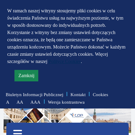
Przejdź do głównego
Przejdź do treści
Przejdź do mapy
W ramach naszej witryny stosujemy pliki cookies w celu
świadczenia Państwu usług na najwyższym poziomie, w tym
serwisu
menu
w sposób dostosowany do indywidualnych potrzeb.
Korzystanie z witryny bez zmiany ustawień dotyczących
cookies oznacza, że będą one zamieszczane w Państwa
urządzeniu końcowym. Możecie Państwo dokonać w każdym
czasie zmiany ustawień dotyczących cookies. Więcej
szczegółów w naszej
Polityce Cookies
.
Zamknij
informację
o
Biuletyn Informacji Publicznej
Kontakt
Cookies
polityce
Wersja kontrastowa
A
AA
AAA
prywatności
zmniejsz
zresetuj
zwiększ
czcionkę
czcionkę
Menu