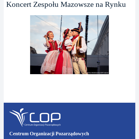
Koncert Zespołu Mazowsze na Rynku
P
N
o
a
p
s
r
t
z
ę
e
p
d
n
Centrum Organizacji Pozarządowych