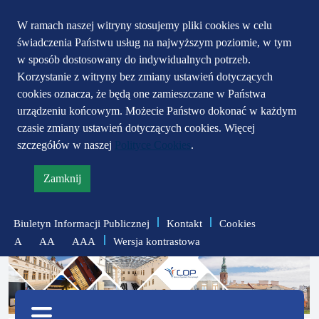
Przejdź do głównego
Przejdź do treści
Przejdź do mapy
W ramach naszej witryny stosujemy pliki cookies w celu
świadczenia Państwu usług na najwyższym poziomie, w tym
serwisu
menu
w sposób dostosowany do indywidualnych potrzeb.
Korzystanie z witryny bez zmiany ustawień dotyczących
cookies oznacza, że będą one zamieszczane w Państwa
urządzeniu końcowym. Możecie Państwo dokonać w każdym
czasie zmiany ustawień dotyczących cookies. Więcej
szczegółów w naszej
Polityce Cookies
.
Zamknij
informację
o
Biuletyn Informacji Publicznej
Kontakt
Cookies
polityce
Wersja kontrastowa
A
AA
AAA
prywatności
zmniejsz
zresetuj
zwiększ
czcionkę
czcionkę
Menu