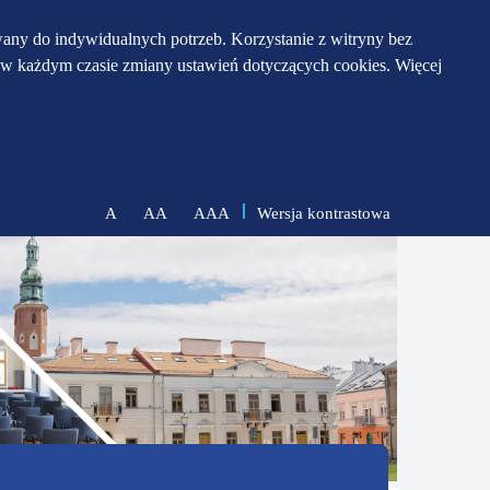
any do indywidualnych potrzeb. Korzystanie z witryny bez
w każdym czasie zmiany ustawień dotyczących cookies. Więcej
Wersja kontrastowa
A
AA
AAA
zmniejsz
zresetuj
zwiększ
czcionkę
czcionkę