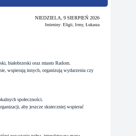
NIEDZIELA, 9 SIERPIEŃ 2026
Imieniny: Eligii, Irmy, Łukasza
ski, białobrzeski oraz miasto Radom.
znie, wspierają innych, organizują wydarzenia czy
okalnych społeczności.
ganizacji, aby jeszcze skuteczniej wspierać
której powstanie pełna, interaktywna mapa