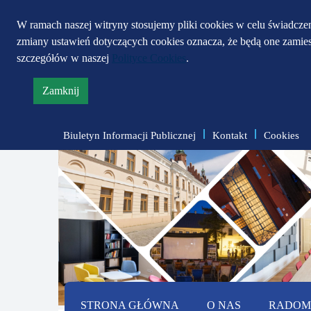
W ramach naszej witryny stosujemy pliki cookies w celu świadcz
zmiany ustawień dotyczących cookies oznacza, że będą one zami
szczegółów w naszej
Polityce Cookies
.
Zamknij
informację
o
Biuletyn Informacji Publicznej
Kontakt
Cookies
polityce
prywatności
STRONA GŁÓWNA
O NAS
RADOMS