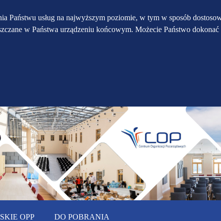
Przejdź do głównego
Przejdź do treści
Przejdź do mapy
enia Państwu usług na najwyższym poziomie, w tym w sposób dostosow
eszczane w Państwa urządzeniu końcowym. Możecie Państwo dokonać 
serwisu
menu
KIE OPP
DO POBRANIA