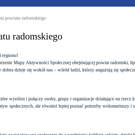
tu powiatu radomskiego
atu radomskiego
 regionu!
worzenie Mapy Aktywności Społecznej obejmującej powiat radomski, lip
le dobra dzieje się wokół nas – wśród ludzi, którzy angażują się społec
e wyróżni i połączy osoby, grupy i organizacje działające na rzecz l
tyw społecznych, ale również lepiej poznać potrzeby wolontariuszy i or
oty zaangażowane społecznie do wypełnienia krótkiej ankiety, dzięki 