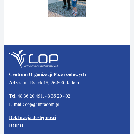
P
N
o
a
p
s
r
t
z
ę
e
p
d
n
Centrum Organizacji Pozarządowych
n
y
Adres:
ul. Rynek 15, 26-600 Radom
i
s
s
l
Tel.
48 36 20 491, 48 36 20 492
l
a
E-mail:
cop@umradom.pl
a
j
j
d
Deklaracja dostępności
d
RODO