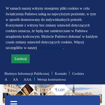
Przejdź do głównego
Przejdź do treści
Przejdź do mapy
W ramach naszej witryny stosujemy pliki cookies w celu
świadczenia Państwu usług na najwyższym poziomie, w tym
serwisu
menu
w sposób dostosowany do indywidualnych potrzeb.
Korzystanie z witryny bez zmiany ustawień dotyczących
cookies oznacza, że będą one zamieszczane w Państwa
urządzeniu końcowym. Możecie Państwo dokonać w każdym
czasie zmiany ustawień dotyczących cookies. Więcej
szczegółów w naszej
Polityce Cookies
.
Zamknij
informację
o
Biuletyn Informacji Publicznej
Kontakt
Cookies
polityce
Wersja kontrastowa
A
AA
AAA
prywatności
zmniejsz
zresetuj
zwiększ
czcionkę
czcionkę
Menu