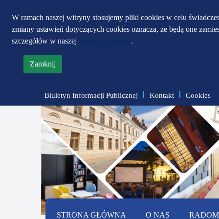
W ramach naszej witryny stosujemy pliki cookies w celu świadcz
zmiany ustawień dotyczących cookies oznacza, że będą one zami
szczegółów w naszej
Polityce Cookies
.
Zamknij
informację
o
Biuletyn Informacji Publicznej
Kontakt
Cookies
polityce
prywatności
STRONA GŁÓWNA
O NAS
RADOMS