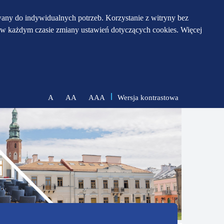
any do indywidualnych potrzeb. Korzystanie z witryny bez
w każdym czasie zmiany ustawień dotyczących cookies. Więcej
Wersja kontrastowa
A
AA
AAA
zmniejsz
zresetuj
zwiększ
czcionkę
czcionkę