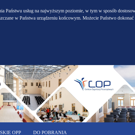
Przejdź do głównego
Przejdź do treści
Przejdź do mapy
enia Państwu usług na najwyższym poziomie, w tym w sposób dostosow
eszczane w Państwa urządzeniu końcowym. Możecie Państwo dokonać 
serwisu
menu
KIE OPP
DO POBRANIA