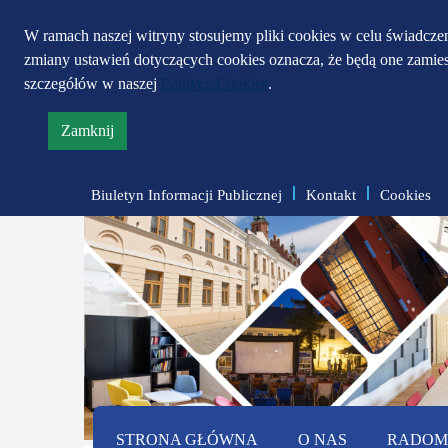
W ramach naszej witryny stosujemy pliki cookies w celu świadcz
zmiany ustawień dotyczących cookies oznacza, że będą one zami
szczegółów w naszej
Polityce Cookies
.
Zamknij
informację
o
Biuletyn Informacji Publicznej
Kontakt
Cookies
polityce
prywatności
STRONA GŁÓWNA
O NAS
RADOMS