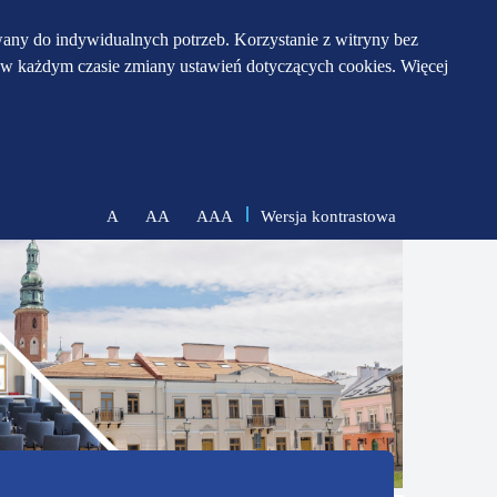
any do indywidualnych potrzeb. Korzystanie z witryny bez
w każdym czasie zmiany ustawień dotyczących cookies. Więcej
Wersja kontrastowa
A
AA
AAA
zmniejsz
zresetuj
zwiększ
czcionkę
czcionkę