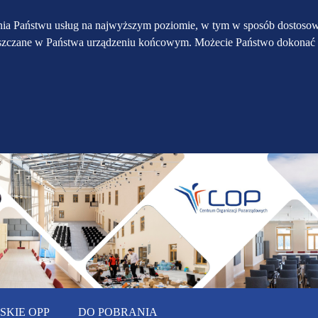
Przejdź do głównego
Przejdź do treści
Przejdź do mapy
enia Państwu usług na najwyższym poziomie, w tym w sposób dostosow
eszczane w Państwa urządzeniu końcowym. Możecie Państwo dokonać 
serwisu
menu
KIE OPP
DO POBRANIA