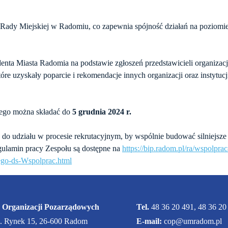
ą Rady Miejskiej w Radomiu, co zapewnia spójność działań na poziomi
nta Miasta Radomia na podstawie zgłoszeń przedstawicieli organizac
re uzyskały poparcie i rekomendacje innych organizacji oraz instytucji
ego można składać do
5 grudnia 2024 r.
do udziału w procesie rekrutacyjnym, by wspólnie budować silniejsze
gulamin pracy Zespołu są dostępne na
https://bip.radom.pl/ra/wspolpr
go-ds-Wspolprac.html
 Organizacji Pozarządowych
Tel.
48 36 20 491, 48 36 20
l. Rynek 15, 26-600 Radom
E-mail:
cop@umradom.pl