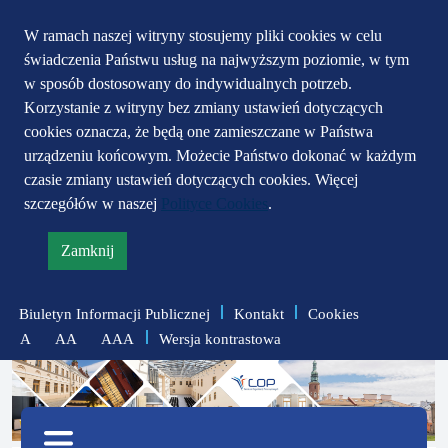
Przejdź do głównego
Przejdź do treści
Przejdź do mapy
W ramach naszej witryny stosujemy pliki cookies w celu
świadczenia Państwu usług na najwyższym poziomie, w tym
serwisu
menu
w sposób dostosowany do indywidualnych potrzeb.
Korzystanie z witryny bez zmiany ustawień dotyczących
cookies oznacza, że będą one zamieszczane w Państwa
urządzeniu końcowym. Możecie Państwo dokonać w każdym
czasie zmiany ustawień dotyczących cookies. Więcej
szczegółów w naszej
Polityce Cookies
.
Zamknij
informację
o
Biuletyn Informacji Publicznej
Kontakt
Cookies
polityce
Wersja kontrastowa
A
AA
AAA
prywatności
zmniejsz
zresetuj
zwiększ
czcionkę
czcionkę
Menu