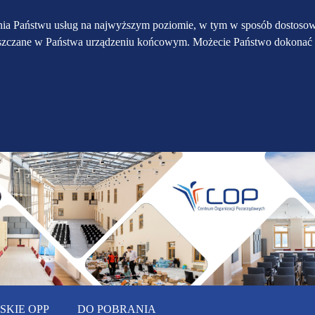
Przejdź do głównego
Przejdź do treści
Przejdź do mapy
enia Państwu usług na najwyższym poziomie, w tym w sposób dostosow
eszczane w Państwa urządzeniu końcowym. Możecie Państwo dokonać 
serwisu
menu
KIE OPP
DO POBRANIA