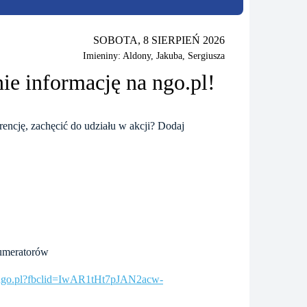
SOBOTA, 8 SIERPIEŃ 2026
Imieniny: Aldony, Jakuba, Sergiusza
nie informację na ngo.pl!
rencję, zachęcić do udziału w akcji? Dodaj
enumeratorów
-do-ngo.pl?fbclid=IwAR1tHt7pJAN2acw-