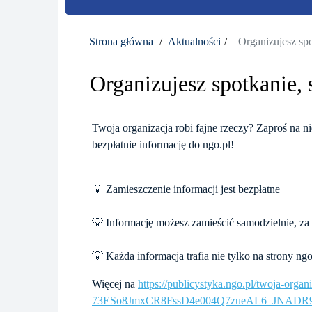
Strona główna
Aktualności
Organizujesz spo
Organizujesz spotkanie, 
Twoja organizacja robi fajne rzeczy? Zaproś na ni
bezpłatnie informację do ngo.pl!
💡 Zamieszczenie informacji jest bezpłatne
💡 Informację możesz zamieścić samodzielnie, z
💡 Każda informacja trafia nie tylko na strony ng
Więcej na
https://publicystyka.ngo.pl/twoja-org
73ESo8JmxCR8FssD4e004Q7zueAL6_JNADR