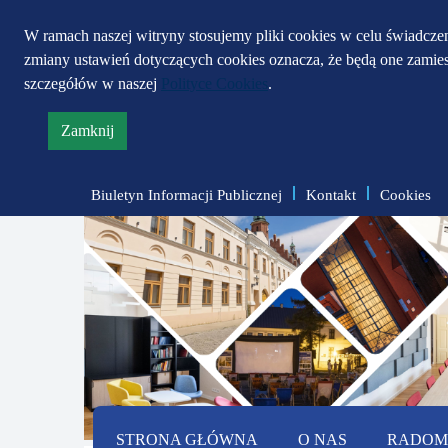
W ramach naszej witryny stosujemy pliki cookies w celu świadcz
zmiany ustawień dotyczących cookies oznacza, że będą one zami
szczegółów w naszej
Polityce Cookies
.
Zamknij
informację
o
Biuletyn Informacji Publicznej
Kontakt
Cookies
polityce
prywatności
STRONA GŁÓWNA
O NAS
RADOMS