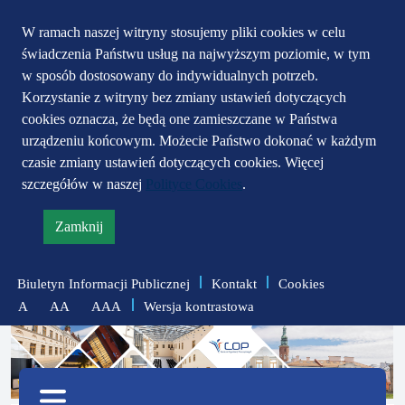
Przejdź do głównego
Przejdź do treści
Przejdź do mapy
W ramach naszej witryny stosujemy pliki cookies w celu
świadczenia Państwu usług na najwyższym poziomie, w tym
serwisu
menu
w sposób dostosowany do indywidualnych potrzeb.
Korzystanie z witryny bez zmiany ustawień dotyczących
cookies oznacza, że będą one zamieszczane w Państwa
urządzeniu końcowym. Możecie Państwo dokonać w każdym
czasie zmiany ustawień dotyczących cookies. Więcej
szczegółów w naszej
Polityce Cookies
.
Zamknij
informację
o
Biuletyn Informacji Publicznej
Kontakt
Cookies
polityce
Wersja kontrastowa
A
AA
AAA
prywatności
zmniejsz
zresetuj
zwiększ
czcionkę
czcionkę
Menu