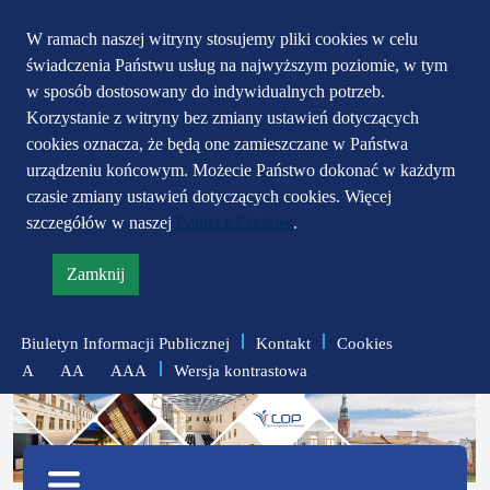
Przejdź do głównego
Przejdź do treści
Przejdź do mapy
W ramach naszej witryny stosujemy pliki cookies w celu
świadczenia Państwu usług na najwyższym poziomie, w tym
serwisu
menu
w sposób dostosowany do indywidualnych potrzeb.
Korzystanie z witryny bez zmiany ustawień dotyczących
cookies oznacza, że będą one zamieszczane w Państwa
urządzeniu końcowym. Możecie Państwo dokonać w każdym
czasie zmiany ustawień dotyczących cookies. Więcej
szczegółów w naszej
Polityce Cookies
.
Zamknij
informację
o
Biuletyn Informacji Publicznej
Kontakt
Cookies
polityce
Wersja kontrastowa
A
AA
AAA
prywatności
zmniejsz
zresetuj
zwiększ
czcionkę
czcionkę
Menu