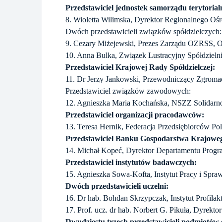
Przedstawiciel jednostek samorządu terytorial
8. Wioletta Wilimska, Dyrektor Regionalnego O
Dwóch przedstawicieli związków spółdzielczych:
9. Cezary Miżejewski, Prezes Zarządu OZRSS, O
10. Anna Bulka, Związek Lustracyjny Spółdzieln
Przedstawiciel Krajowej Rady Spółdzielczej:
11. Dr Jerzy Jankowski, Przewodniczący Zgrom
Przedstawiciel związków zawodowych:
12. Agnieszka Maria Kochańska, NSZZ Solidarno
Przedstawiciel organizacji pracodawców:
13. Teresa Hernik, Federacja Przedsiębiorców P
Przedstawiciel Banku Gospodarstwa Krajowe
14. Michał Kopeć, Dyrektor Departamentu Prog
Przedstawiciel instytutów badawczych:
15. Agnieszka Sowa-Kofta, Instytut Pracy i Spra
Dwóch przedstawicieli uczelni:
16. Dr hab. Bohdan Skrzypczak, Instytut Profilak
17. Prof. ucz. dr hab. Norbert G. Pikuła, Dyrek
Dwudziestu trzech przedstawicieli podmiotów 