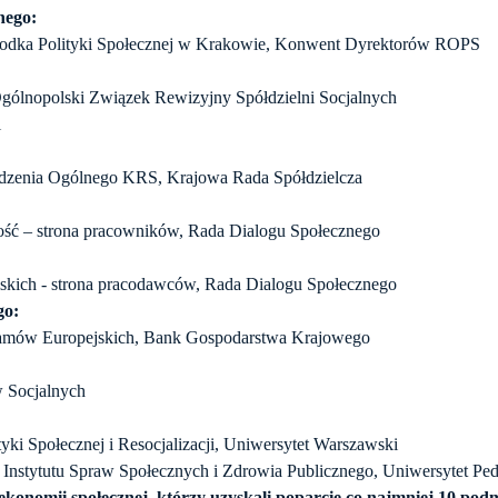
nego:
środka Polityki Społecznej w Krakowie, Konwent Dyrektorów ROPS
gólnopolski Związek Rewizyjny Spółdzielni Socjalnych
i
adzenia Ogólnego KRS, Krajowa Rada Spółdzielcza
ść – strona pracowników, Rada Dialogu Społecznego
olskich - strona pracodawców, Rada Dialogu Społecznego
go:
ramów Europejskich, Bank Gospodarstwa Krajowego
w Socjalnych
tyki Społecznej i Resocjalizacji, Uniwersytet Warszawski
tor Instytutu Spraw Społecznych i Zdrowia Publicznego, Uniwersytet 
ekonomii społecznej, którzy uzyskali poparcie co najmniej 10 pod