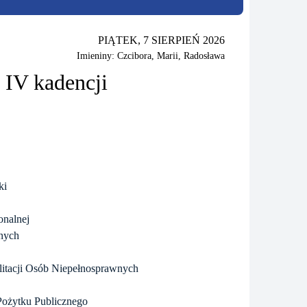
PIĄTEK, 7 SIERPIEŃ 2026
Imieniny: Czcibora, Marii, Radosława
IV kadencji
ki
onalnej
znych
itacji Osób Niepełnosprawnych
Pożytku Publicznego