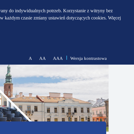
any do indywidualnych potrzeb. Korzystanie z witryny bez
w każdym czasie zmiany ustawień dotyczących cookies. Więcej
Wersja kontrastowa
A
AA
AAA
zmniejsz
zresetuj
zwiększ
czcionkę
czcionkę