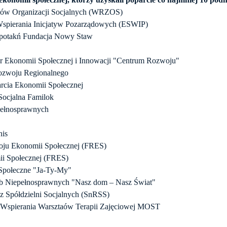
ków Organizacji Socjalnych (WRZOS)
 Wspierania Inicjatyw Pozarządowych (ESWIP)
Spotakń Fundacja Nowy Staw
er Ekonomii Społecznej i Innowacji "Centrum Rozwoju"
Rozwoju Regionalnego
arcia Ekonomii Społecznej
Socjalna Familok
pełnosprawnych
nis
oju Ekonomii Społecznej (FRES)
i Społecznej (FRES)
 Społeczne "Ja-Ty-My"
ób Niepełnosprawnych "Nasz dom – Nasz Świat"
ez Spółdzielni Socjalnych (SnRSS)
 Wspierania Warsztaów Terapii Zajęciowej MOST