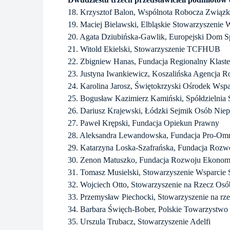
18. Krzysztof Balon, Wspólnota Robocza Związ
19. Maciej Bielawski, Elbląskie Stowarzyszenie
20. Agata Dziubińska-Gawlik, Europejski Dom 
21. Witold Ekielski, Stowarzyszenie TCFHUB
22. Zbigniew Hanas, Fundacja Regionalny Klast
23. Justyna Iwankiewicz, Koszalińska Agencja 
24. Karolina Jarosz, Świętokrzyski Ośrodek Wsp
25. Bogusław Kazimierz Kamiński, Spółdzielnia 
26. Dariusz Krajewski, Łódzki Sejmik Osób Nie
27. Paweł Krępski, Fundacja Opiekun Prawny
28. Aleksandra Lewandowska, Fundacja Pro-Om
29. Katarzyna Loska-Szafrańska, Fundacja Rozw
30. Zenon Matuszko, Fundacja Rozwoju Ekonomi
31. Tomasz Musielski, Stowarzyszenie Wsparcie
32. Wojciech Otto, Stowarzyszenie na Rzecz Os
33. Przemysław Piechocki, Stowarzyszenie na rz
34. Barbara Święch-Bober, Polskie Towarzystwo
35. Urszula Trubacz, Stowarzyszenie Adelfi