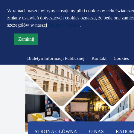
W ramach naszej witryny stosujemy pliki cookies w celu świadcz
zmiany ustawień dotyczących cookies oznacza, że będą one zami
szczegółów w naszej
Polityce Cookies
.
Zamknij
informację
o
Biuletyn Informacji Publicznej
Kontakt
Cookies
polityce
prywatności
STRONA GŁÓWNA
O NAS
RADOMS