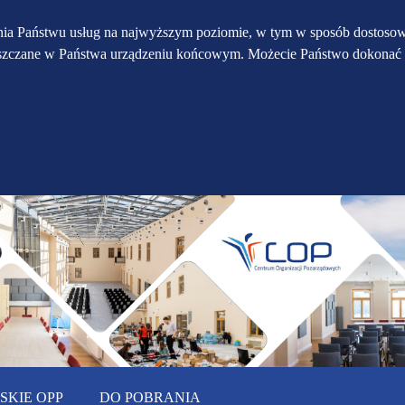
Przejdź do głównego
Przejdź do treści
Przejdź do mapy
enia Państwu usług na najwyższym poziomie, w tym w sposób dostosow
eszczane w Państwa urządzeniu końcowym. Możecie Państwo dokonać 
serwisu
menu
KIE OPP
DO POBRANIA