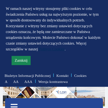
Przejdź do głównego
Przejdź do treści
Przejdź do mapy
W ramach naszej witryny stosujemy pliki cookies w celu
świadczenia Państwu usług na najwyższym poziomie, w tym
serwisu
menu
w sposób dostosowany do indywidualnych potrzeb.
Korzystanie z witryny bez zmiany ustawień dotyczących
cookies oznacza, że będą one zamieszczane w Państwa
urządzeniu końcowym. Możecie Państwo dokonać w każdym
czasie zmiany ustawień dotyczących cookies. Więcej
szczegółów w naszej
Polityce Cookies
.
Zamknij
informację
o
Biuletyn Informacji Publicznej
Kontakt
Cookies
polityce
Wersja kontrastowa
A
AA
AAA
prywatności
zmniejsz
zresetuj
zwiększ
czcionkę
czcionkę
Menu