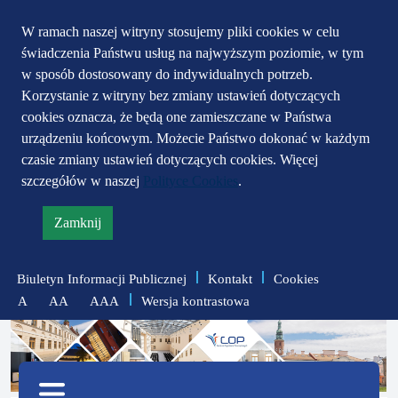
Przejdź do głównego
Przejdź do treści
Przejdź do mapy
W ramach naszej witryny stosujemy pliki cookies w celu
świadczenia Państwu usług na najwyższym poziomie, w tym
serwisu
menu
w sposób dostosowany do indywidualnych potrzeb.
Korzystanie z witryny bez zmiany ustawień dotyczących
cookies oznacza, że będą one zamieszczane w Państwa
urządzeniu końcowym. Możecie Państwo dokonać w każdym
czasie zmiany ustawień dotyczących cookies. Więcej
szczegółów w naszej
Polityce Cookies
.
Zamknij
informację
o
Biuletyn Informacji Publicznej
Kontakt
Cookies
polityce
Wersja kontrastowa
A
AA
AAA
prywatności
zmniejsz
zresetuj
zwiększ
czcionkę
czcionkę
Menu