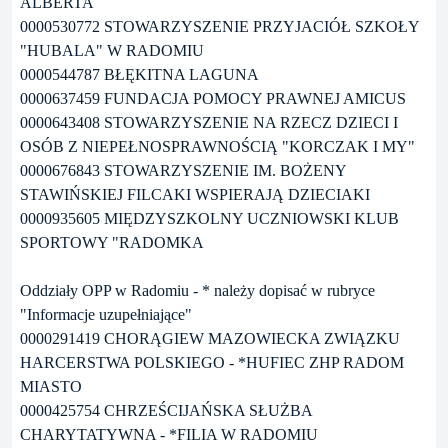
ALBERTA
0000530772 STOWARZYSZENIE PRZYJACIÓŁ SZKOŁY
"HUBALA" W RADOMIU
0000544787 BŁĘKITNA LAGUNA
0000637459 FUNDACJA POMOCY PRAWNEJ AMICUS
0000643408 STOWARZYSZENIE NA RZECZ DZIECI I
OSÓB Z NIEPEŁNOSPRAWNOŚCIĄ "KORCZAK I MY"
0000676843 STOWARZYSZENIE IM. BOŻENY
STAWIŃSKIEJ FILCAKI WSPIERAJĄ DZIECIAKI
0000935605 MIĘDZYSZKOLNY UCZNIOWSKI KLUB
SPORTOWY "RADOMKA
Oddziały OPP w Radomiu - * należy dopisać w rubryce
"Informacje uzupełniające"
0000291419 CHORĄGIEW MAZOWIECKA ZWIĄZKU
HARCERSTWA POLSKIEGO - *HUFIEC ZHP RADOM
MIASTO
0000425754 CHRZEŚCIJAŃSKA SŁUŻBA
CHARYTATYWNA - *FILIA W RADOMIU