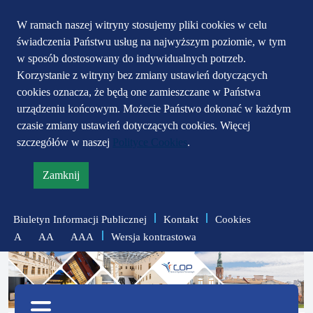
Przejdź do głównego
Przejdź do treści
Przejdź do mapy
W ramach naszej witryny stosujemy pliki cookies w celu
świadczenia Państwu usług na najwyższym poziomie, w tym
serwisu
menu
w sposób dostosowany do indywidualnych potrzeb.
Korzystanie z witryny bez zmiany ustawień dotyczących
cookies oznacza, że będą one zamieszczane w Państwa
urządzeniu końcowym. Możecie Państwo dokonać w każdym
czasie zmiany ustawień dotyczących cookies. Więcej
szczegółów w naszej
Polityce Cookies
.
Zamknij
informację
o
Biuletyn Informacji Publicznej
Kontakt
Cookies
polityce
Wersja kontrastowa
A
AA
AAA
prywatności
zmniejsz
zresetuj
zwiększ
czcionkę
czcionkę
Menu