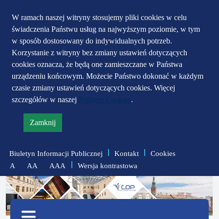
Przejdź do głównego
Przejdź do treści
Przejdź do mapy
W ramach naszej witryny stosujemy pliki cookies w celu
świadczenia Państwu usług na najwyższym poziomie, w tym
serwisu
menu
w sposób dostosowany do indywidualnych potrzeb.
Korzystanie z witryny bez zmiany ustawień dotyczących
cookies oznacza, że będą one zamieszczane w Państwa
urządzeniu końcowym. Możecie Państwo dokonać w każdym
czasie zmiany ustawień dotyczących cookies. Więcej
szczegółów w naszej
Polityce Cookies
.
Zamknij
informację
o
Biuletyn Informacji Publicznej
Kontakt
Cookies
polityce
Wersja kontrastowa
A
AA
AAA
prywatności
zmniejsz
zresetuj
zwiększ
czcionkę
czcionkę
Menu