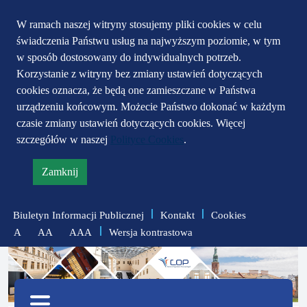
Przejdź do głównego
Przejdź do treści
Przejdź do mapy
W ramach naszej witryny stosujemy pliki cookies w celu
świadczenia Państwu usług na najwyższym poziomie, w tym
serwisu
menu
w sposób dostosowany do indywidualnych potrzeb.
Korzystanie z witryny bez zmiany ustawień dotyczących
cookies oznacza, że będą one zamieszczane w Państwa
urządzeniu końcowym. Możecie Państwo dokonać w każdym
czasie zmiany ustawień dotyczących cookies. Więcej
szczegółów w naszej
Polityce Cookies
.
Zamknij
informację
o
Biuletyn Informacji Publicznej
Kontakt
Cookies
polityce
Wersja kontrastowa
A
AA
AAA
prywatności
zmniejsz
zresetuj
zwiększ
czcionkę
czcionkę
Menu