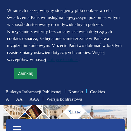
Przejdź do głównego
Przejdź do treści
Przejdź do mapy
W ramach naszej witryny stosujemy pliki cookies w celu
świadczenia Państwu usług na najwyższym poziomie, w tym
serwisu
menu
w sposób dostosowany do indywidualnych potrzeb.
Korzystanie z witryny bez zmiany ustawień dotyczących
cookies oznacza, że będą one zamieszczane w Państwa
urządzeniu końcowym. Możecie Państwo dokonać w każdym
czasie zmiany ustawień dotyczących cookies. Więcej
szczegółów w naszej
Polityce Cookies
.
Zamknij
informację
o
Biuletyn Informacji Publicznej
Kontakt
Cookies
polityce
Wersja kontrastowa
A
AA
AAA
prywatności
zmniejsz
zresetuj
zwiększ
czcionkę
czcionkę
Menu