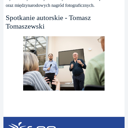
oraz międzynarodowych nagród fotograficznych.
Spotkanie autorskie - Tomasz
Tomaszewski
P
N
o
a
p
s
r
t