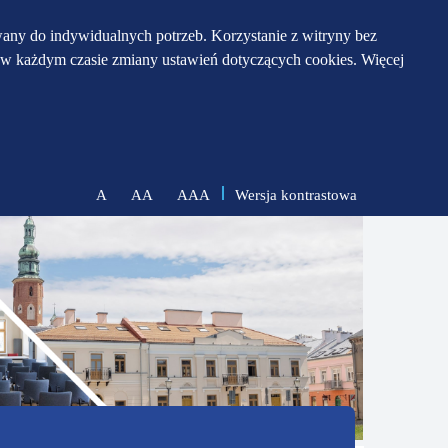
any do indywidualnych potrzeb. Korzystanie z witryny bez
w każdym czasie zmiany ustawień dotyczących cookies. Więcej
Wersja kontrastowa
A
AA
AAA
zmniejsz
zresetuj
zwiększ
czcionkę
czcionkę