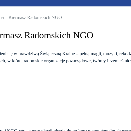
ina – Kiermasz Radomskich NGO
iermasz Radomskich NGO
i się w prawdziwą Świąteczną Krainę – pełną magii, muzyki, rękodzie
rzeń, w której radomskie organizacje pozarządowe, twórcy i rzemieśln
ów i NGO-sów, a przy okazji okazja do wyboru niepowtarzalnych prez