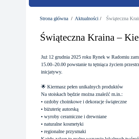
Strona główna
Aktualności
Świąteczna Kra
Świąteczna Kraina – K
Już 12 grudnia 2025 roku Rynek w Radomiu zamien
15.00–20.00 powstanie tu tętniąca życiem przest
inicjatywy.
🌟 Kiermasz pełen unikalnych produktów
Na stoiskach będzie można znaleźć m.in.:
• ozdoby choinkowe i dekoracje świąteczne
• biżuterię autorską
• wyroby ceramiczne i drewniane
• naturalne kosmetyki
• regionalne przysmaki
Każdy zakup to realne wsparcie lokalnych twórc