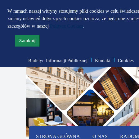
W ramach naszej witryny stosujemy pliki cookies w celu świadcz
zmiany ustawień dotyczących cookies oznacza, że będą one zami
szczegółów w naszej
Polityce Cookies
.
Zamknij
informację
o
Biuletyn Informacji Publicznej
Kontakt
Cookies
polityce
prywatności
STRONA GŁÓWNA
O NAS
RADOMS