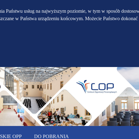
Przejdź do głównego
Przejdź do treści
Przejdź do mapy
enia Państwu usług na najwyższym poziomie, w tym w sposób dostosow
eszczane w Państwa urządzeniu końcowym. Możecie Państwo dokonać 
serwisu
menu
KIE OPP
DO POBRANIA