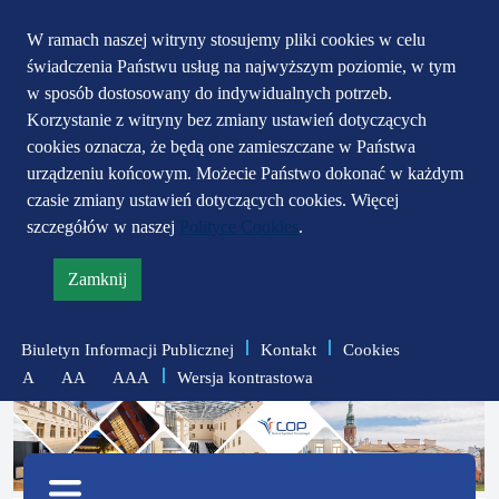
Przejdź do głównego
Przejdź do treści
Przejdź do mapy
W ramach naszej witryny stosujemy pliki cookies w celu
świadczenia Państwu usług na najwyższym poziomie, w tym
serwisu
menu
w sposób dostosowany do indywidualnych potrzeb.
Korzystanie z witryny bez zmiany ustawień dotyczących
cookies oznacza, że będą one zamieszczane w Państwa
urządzeniu końcowym. Możecie Państwo dokonać w każdym
czasie zmiany ustawień dotyczących cookies. Więcej
szczegółów w naszej
Polityce Cookies
.
Zamknij
informację
o
Biuletyn Informacji Publicznej
Kontakt
Cookies
polityce
Wersja kontrastowa
A
AA
AAA
prywatności
zmniejsz
zresetuj
zwiększ
czcionkę
czcionkę
Menu