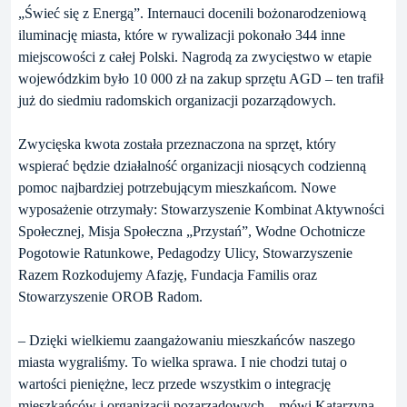
„Świeć się z Energą”. Internauci docenili bożonarodzeniową
iluminację miasta, które w rywalizacji pokonało 344 inne
miejscowości z całej Polski. Nagrodą za zwycięstwo w etapie
wojewódzkim było 10 000 zł na zakup sprzętu AGD – ten trafił
już do siedmiu radomskich organizacji pozarządowych.
Zwycięska kwota została przeznaczona na sprzęt, który
wspierać będzie działalność organizacji niosących codzienną
pomoc najbardziej potrzebującym mieszkańcom. Nowe
wyposażenie otrzymały: Stowarzyszenie Kombinat Aktywności
Społecznej, Misja Społeczna „Przystań”, Wodne Ochotnicze
Pogotowie Ratunkowe, Pedagodzy Ulicy, Stowarzyszenie
Razem Rozkodujemy Afazję, Fundacja Familis oraz
Stowarzyszenie OROB Radom.
– Dzięki wielkiemu zaangażowaniu mieszkańców naszego
miasta wygraliśmy. To wielka sprawa. I nie chodzi tutaj o
wartości pieniężne, lecz przede wszystkim o integrację
mieszkańców i organizacji pozarządowych – mówi Katarzyna