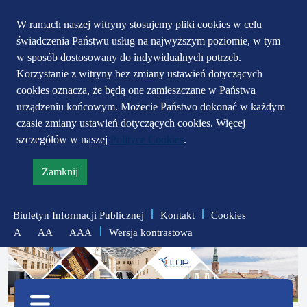
Przejdź do głównego
Przejdź do treści
Przejdź do mapy
W ramach naszej witryny stosujemy pliki cookies w celu
świadczenia Państwu usług na najwyższym poziomie, w tym
serwisu
menu
w sposób dostosowany do indywidualnych potrzeb.
Korzystanie z witryny bez zmiany ustawień dotyczących
cookies oznacza, że będą one zamieszczane w Państwa
urządzeniu końcowym. Możecie Państwo dokonać w każdym
czasie zmiany ustawień dotyczących cookies. Więcej
szczegółów w naszej
Polityce Cookies
.
Zamknij
informację
o
Biuletyn Informacji Publicznej
Kontakt
Cookies
polityce
Wersja kontrastowa
A
AA
AAA
prywatności
zmniejsz
zresetuj
zwiększ
czcionkę
czcionkę
Menu