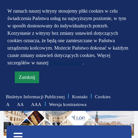
Przejdź do głównego
Przejdź do treści
Przejdź do mapy
W ramach naszej witryny stosujemy pliki cookies w celu
świadczenia Państwu usług na najwyższym poziomie, w tym
serwisu
menu
w sposób dostosowany do indywidualnych potrzeb.
Korzystanie z witryny bez zmiany ustawień dotyczących
cookies oznacza, że będą one zamieszczane w Państwa
urządzeniu końcowym. Możecie Państwo dokonać w każdym
czasie zmiany ustawień dotyczących cookies. Więcej
szczegółów w naszej
Polityce Cookies
.
Zamknij
informację
o
Biuletyn Informacji Publicznej
Kontakt
Cookies
polityce
Wersja kontrastowa
A
AA
AAA
prywatności
zmniejsz
zresetuj
zwiększ
czcionkę
czcionkę
Menu