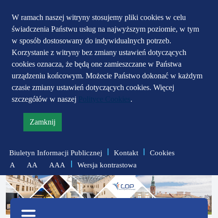
Przejdź do głównego
Przejdź do treści
Przejdź do mapy
W ramach naszej witryny stosujemy pliki cookies w celu
świadczenia Państwu usług na najwyższym poziomie, w tym
serwisu
menu
w sposób dostosowany do indywidualnych potrzeb.
Korzystanie z witryny bez zmiany ustawień dotyczących
cookies oznacza, że będą one zamieszczane w Państwa
urządzeniu końcowym. Możecie Państwo dokonać w każdym
czasie zmiany ustawień dotyczących cookies. Więcej
szczegółów w naszej
Polityce Cookies
.
Zamknij
informację
o
Biuletyn Informacji Publicznej
Kontakt
Cookies
polityce
Wersja kontrastowa
A
AA
AAA
prywatności
zmniejsz
zresetuj
zwiększ
czcionkę
czcionkę
Menu