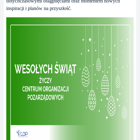
dotychczasowymi osiągnięciami oraz momentem nowych
inspiracji i planów na przyszłość.