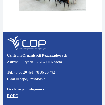
P
N
o
a
p
s
r
t
z
ę
e
p
d
n
Centrum Organizacji Pozarządowych
n
y
Adres:
ul. Rynek 15, 26-600 Radom
i
s
s
l
Tel.
48 36 20 491, 48 36 20 492
l
a
E-mail:
cop@umradom.pl
a
j
j
d
Deklaracja dostępności
d
RODO