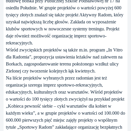
budowę boiska przy Publicznej Szkole Podstawowej nr 17 na
osiedlu Południe. W grupie projektów o wartości powyżej 600
tysięcy złotych znalazł się także projekt Aktywny Radom, który
uzyskał największą liczbę głosów. Zakłada on wyposażenie
klubów sportowych w nowoczesne systemy treningu. Projekt
daje również możliwość organizację imprez sportowo-
rekreacyjnych.
Wśród zwycięskich projektów są także m.in. program „In Vitro
dla Radomia”, propozycja ustawienia leżaków nad zalewem na
Borkach, zagospodarowanie terenu położonego wzdłuż ulicy
Zielonej czy tworzenie kolejnych łąk kwietnych.
Na liście projektów wybranych przez radomian jest też
organizacja szeregu imprez sportowo-rekreacyjnych,
edukacyjnych, kulturalnych oraz warsztatów. Wśród projektów
o wartości do 100 tysięcy złotych zwyciężył na przykład projekt
„Kobieca pewność siebie – cykl warsztatów dla kobiet w
każdym wieku”, a w grupie projektów o wartości od 100.000 do
600.000 pierwszych pięć miejsc zajęły projekty o wspólnym
tytule „Sportowy Radom” zakładające organizację bezpłatnych