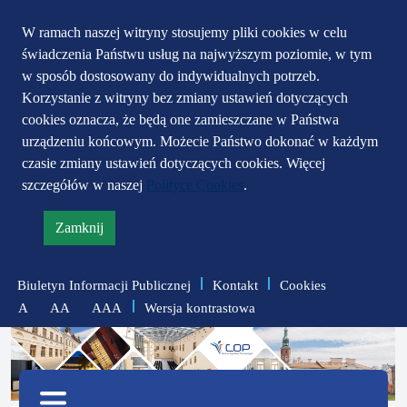
Przejdź do głównego
Przejdź do treści
Przejdź do mapy
W ramach naszej witryny stosujemy pliki cookies w celu
świadczenia Państwu usług na najwyższym poziomie, w tym
serwisu
menu
w sposób dostosowany do indywidualnych potrzeb.
Korzystanie z witryny bez zmiany ustawień dotyczących
cookies oznacza, że będą one zamieszczane w Państwa
urządzeniu końcowym. Możecie Państwo dokonać w każdym
czasie zmiany ustawień dotyczących cookies. Więcej
szczegółów w naszej
Polityce Cookies
.
Zamknij
informację
o
Biuletyn Informacji Publicznej
Kontakt
Cookies
polityce
Wersja kontrastowa
A
AA
AAA
prywatności
zmniejsz
zresetuj
zwiększ
czcionkę
czcionkę
Menu