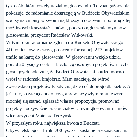
tys. osób, które wzięły udział w głosowaniu. To zaangażowanie
pokazuje, że radomianie dostrzegają w Budżecie Obywatelskim
szansę na zmiany w swoim najbliższym otoczeniu i potrafią z tej
możliwości skorzystać – mówił, podczas ogłoszenia wyników
głosowania, prezydent Radosław Witkowski.
W tym roku radomianie zgłosili do Budżetu Obywatelskiego
410 wniosków, z czego, po ocenie formalnej, 277 projektów
trafiło na kartę do głosowania. W głosowaniu wzięło udział
ponad 20 tysięcy osób. – Liczba zgłoszonych projektów i liczba
głosujących pokazuje, że Budżet Obywatelski bardzo mocno
wrósł w radomski krajobraz. Mam nadzieję, że wśród
zwycięskich projektów każdy znajdzie coś dobrego dla siebie. A
jeśli nie, to zachęcam do tego, aby w przyszłym roku jeszcze
mocniej się starać, zgłaszać własne propozycje, promować
projekty i oczywiście brać udział w samym głosowaniu – mówi
wiceprezydent Mateusz Tyczyński.
W przyszłym roku, największa kwota z Budżetu
Obywatelskiego – 1 mln 700 tys. zł – zostanie przeznaczona na