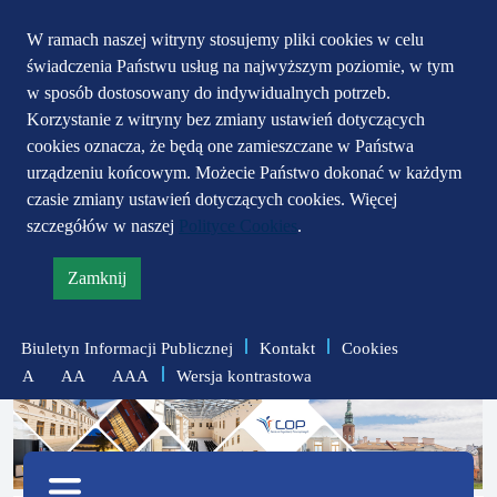
Przejdź do głównego
Przejdź do treści
Przejdź do mapy
W ramach naszej witryny stosujemy pliki cookies w celu
świadczenia Państwu usług na najwyższym poziomie, w tym
serwisu
menu
w sposób dostosowany do indywidualnych potrzeb.
Korzystanie z witryny bez zmiany ustawień dotyczących
cookies oznacza, że będą one zamieszczane w Państwa
urządzeniu końcowym. Możecie Państwo dokonać w każdym
czasie zmiany ustawień dotyczących cookies. Więcej
szczegółów w naszej
Polityce Cookies
.
Zamknij
informację
o
Biuletyn Informacji Publicznej
Kontakt
Cookies
polityce
Wersja kontrastowa
A
AA
AAA
prywatności
zmniejsz
zresetuj
zwiększ
czcionkę
czcionkę
Menu