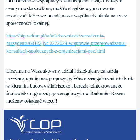
mechanizmów współpracy z samorządem. Dzięki Waszym
cennym wskazówkom, możliwe będzie wypracowanie
rozwiązań, które wzmocnią nasze wspólne działania na rzecz
społeczności lokalnej.
https://bip.radom.pl/ra/wladze-miasta/zarzadzenia-
prezydenta/68122,Nr-2272024-w-sprawie-przeprowadzenia-
konsultacji-spolecznych-z-organizacjami-poz.html
Liczymy na Wasz aktywny udział i dziękujemy za każdą
przesłaną opinię oraz propozycję. Wasze zaangażowanie to krok
w kierunku budowy silniejszego i bardziej zintegrowanego
środowiska organizacji pozarządowych w Radomiu. Razem
możemy osiągnąć więcej!