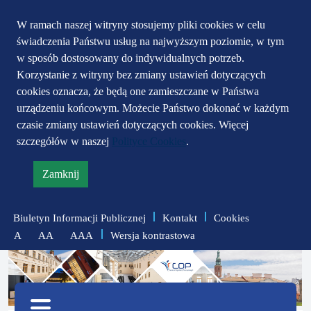
Przejdź do głównego
Przejdź do treści
Przejdź do mapy
W ramach naszej witryny stosujemy pliki cookies w celu
świadczenia Państwu usług na najwyższym poziomie, w tym
serwisu
menu
w sposób dostosowany do indywidualnych potrzeb.
Korzystanie z witryny bez zmiany ustawień dotyczących
cookies oznacza, że będą one zamieszczane w Państwa
urządzeniu końcowym. Możecie Państwo dokonać w każdym
czasie zmiany ustawień dotyczących cookies. Więcej
szczegółów w naszej
Polityce Cookies
.
Zamknij
informację
o
Biuletyn Informacji Publicznej
Kontakt
Cookies
polityce
Wersja kontrastowa
A
AA
AAA
prywatności
zmniejsz
zresetuj
zwiększ
czcionkę
czcionkę
Menu