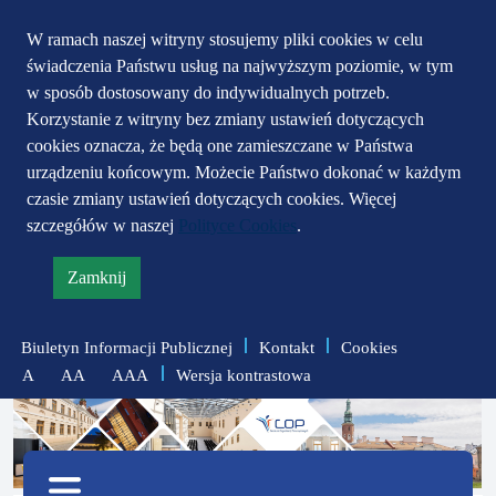
Przejdź do głównego
Przejdź do treści
Przejdź do mapy
W ramach naszej witryny stosujemy pliki cookies w celu
świadczenia Państwu usług na najwyższym poziomie, w tym
serwisu
menu
w sposób dostosowany do indywidualnych potrzeb.
Korzystanie z witryny bez zmiany ustawień dotyczących
cookies oznacza, że będą one zamieszczane w Państwa
urządzeniu końcowym. Możecie Państwo dokonać w każdym
czasie zmiany ustawień dotyczących cookies. Więcej
szczegółów w naszej
Polityce Cookies
.
Zamknij
informację
o
Biuletyn Informacji Publicznej
Kontakt
Cookies
polityce
Wersja kontrastowa
A
AA
AAA
prywatności
zmniejsz
zresetuj
zwiększ
czcionkę
czcionkę
Menu