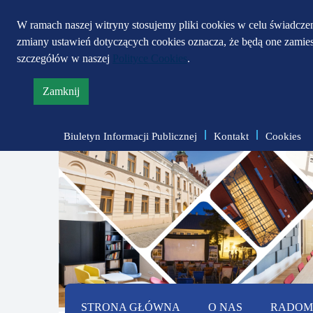
W ramach naszej witryny stosujemy pliki cookies w celu świadcz
zmiany ustawień dotyczących cookies oznacza, że będą one zami
szczegółów w naszej
Polityce Cookies
.
Zamknij
informację
o
Biuletyn Informacji Publicznej
Kontakt
Cookies
polityce
prywatności
STRONA GŁÓWNA
O NAS
RADOMS