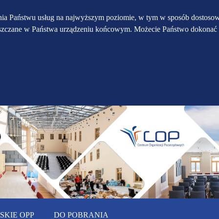
Przejdź do głównego
Przejdź do treści
Przejdź do mapy
enia Państwu usług na najwyższym poziomie, w tym w sposób dostosow
eszczane w Państwa urządzeniu końcowym. Możecie Państwo dokonać 
serwisu
menu
KIE OPP
DO POBRANIA