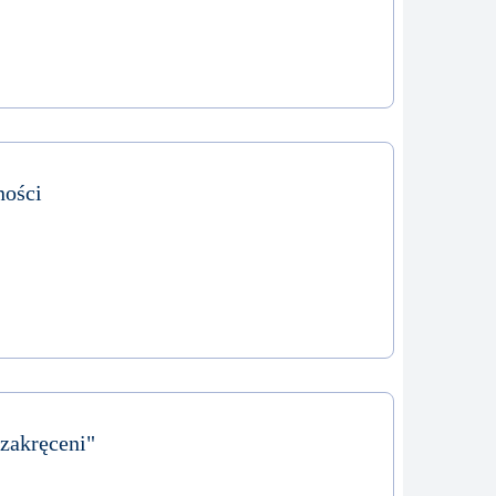
ości
 zakręceni"