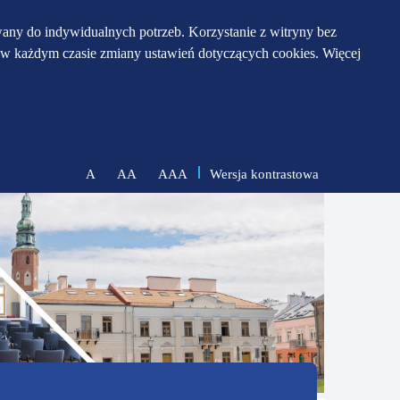
any do indywidualnych potrzeb. Korzystanie z witryny bez
w każdym czasie zmiany ustawień dotyczących cookies. Więcej
Wersja kontrastowa
A
AA
AAA
zmniejsz
zresetuj
zwiększ
czcionkę
czcionkę