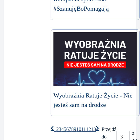
#SzanujęBoPomagają
Wyobraźnia Ratuje Życie - Nie
jesteś sam na drodze
1
2
3
4
5
6
7
8
9
10
11
12
13
Przejdź
z
do