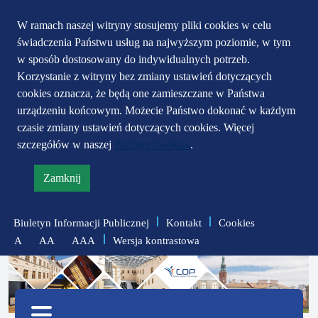
Przejdź do głównego
Przejdź do treści
Przejdź do mapy
W ramach naszej witryny stosujemy pliki cookies w celu
świadczenia Państwu usług na najwyższym poziomie, w tym
serwisu
menu
w sposób dostosowany do indywidualnych potrzeb.
Korzystanie z witryny bez zmiany ustawień dotyczących
cookies oznacza, że będą one zamieszczane w Państwa
urządzeniu końcowym. Możecie Państwo dokonać w każdym
czasie zmiany ustawień dotyczących cookies. Więcej
szczegółów w naszej
Polityce Cookies
.
Zamknij
informację
o
Biuletyn Informacji Publicznej
Kontakt
Cookies
polityce
Wersja kontrastowa
A
AA
AAA
prywatności
zmniejsz
zresetuj
zwiększ
czcionkę
czcionkę
Menu