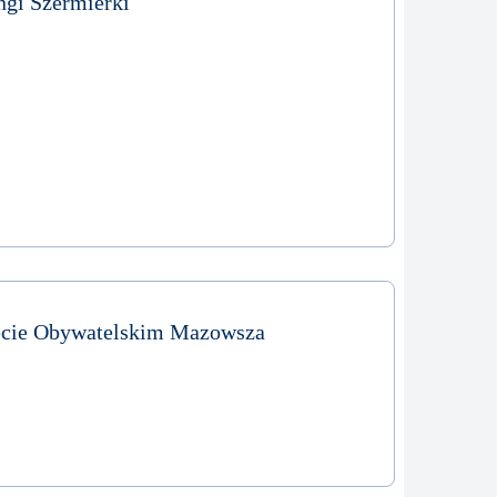
ngi Szermierki
ecie Obywatelskim Mazowsza