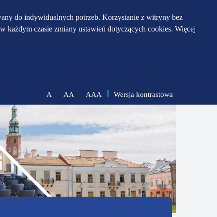
any do indywidualnych potrzeb. Korzystanie z witryny bez
w każdym czasie zmiany ustawień dotyczących cookies. Więcej
Wersja kontrastowa
A
AA
AAA
zmniejsz
zresetuj
zwiększ
czcionkę
czcionkę