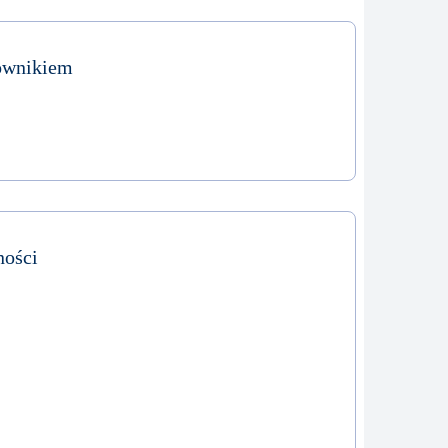
ownikiem
ości