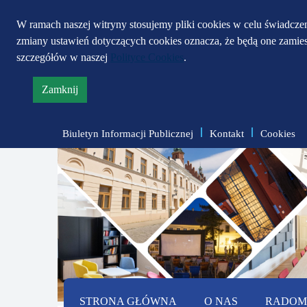
W ramach naszej witryny stosujemy pliki cookies w celu świadcz
zmiany ustawień dotyczących cookies oznacza, że będą one zami
szczegółów w naszej
Polityce Cookies
.
Zamknij
informację
o
Biuletyn Informacji Publicznej
Kontakt
Cookies
polityce
prywatności
STRONA GŁÓWNA
O NAS
RADOMS