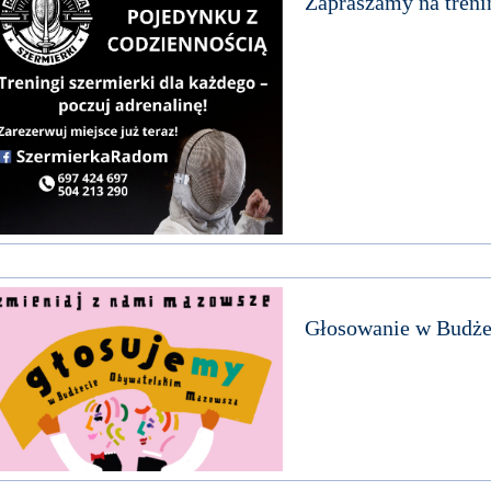
Zapraszamy na treni
Głosowanie w Budż