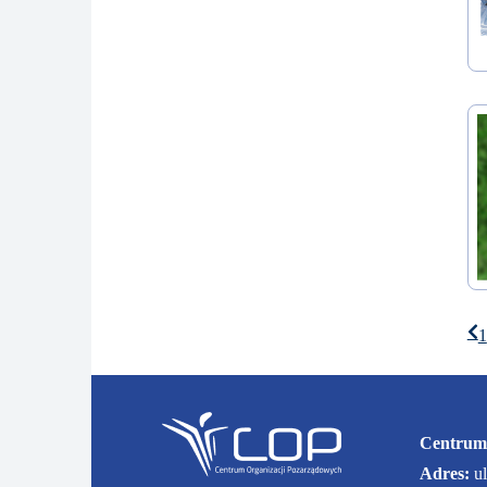
1
Centrum
Adres:
u