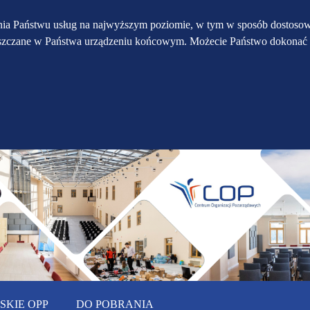
Przejdź do głównego
Przejdź do treści
Przejdź do mapy
enia Państwu usług na najwyższym poziomie, w tym w sposób dostosow
eszczane w Państwa urządzeniu końcowym. Możecie Państwo dokonać 
serwisu
menu
KIE OPP
DO POBRANIA