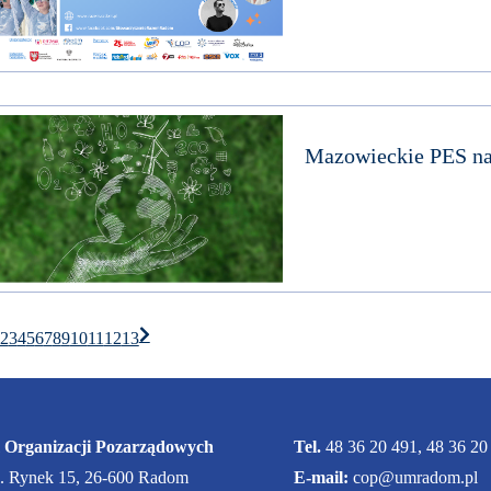
Mazowieckie PES na
2
3
4
5
6
7
8
9
10
11
12
13
 Organizacji Pozarządowych
Tel.
48 36 20 491, 48 36 20
l. Rynek 15, 26-600 Radom
E-mail:
cop@umradom.pl